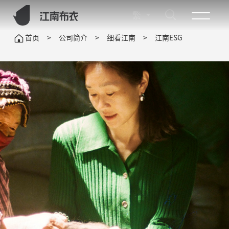
繁
首页
>
公司简介
>
细看江南
>
江南ESG