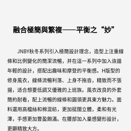
融合極簡與繁複——平衡之“妙”
JNBY秋冬系列引入極簡設計理念，造型上注重線
條和比例變化的簡潔流暢，并在這一系列中加入诙諧
年輕的設計，搭配出趣味和摩登的平衡感。H版型的
修身風衣，線條流暢利落、上身不拖沓，精致而不張
揚，适合想要低調又優雅的上班族。風衣改良的外套
簡約耐看，配上流暢的線條和圓領更具東方魅力。面
料選用高檔絲和棉混紡，更加挺闊立體，柔和有光
澤，手感更加豐盈飽滿。在腰部加入量感變形設計，
更顯精致大方。