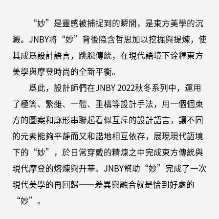
“妙”是靈感被捕捉到的瞬間，是東方美學的沉
澱。JNBY将“妙”背後隐含哲思加以挖掘與提煉，使
其成爲設計語言，跳脫傳統，在現代語境下诠釋東方
美學與摩登時尚的全新平衡。
爲此，設計師們在JNBY 2022秋冬系列中，運用
了極簡、繁雜、一體、重構等設計手法，用一個個東
方的圖案和廓形串聯起看似互斥的設計語言，讓不同
的元素能夠平靜而又和諧地相互依存，展現現代語境
下的“妙”，於日常穿戴的精煉之中完成東方傳統與
現代摩登的熔煉與升華。JNBY幫助“妙”完成了一次
現代美學的再回歸——差異與融合就是恰到好處的
“妙”。