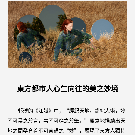
東方都市人心生向往的美之妙境
郭璞的《江賦》中，“經紀天地，錯綜人術，妙
不可盡之於言，事不可窮之於筆。”寫意地描繪出天
地之間孕育着不可言語之“妙”，展現了東方人獨特