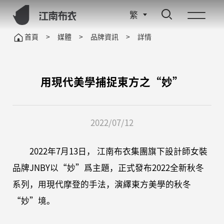
繁
首頁
>
媒體
>
品牌資訊
>
詳情
用現代美學捕捉東方之“妙”
2022/07/12
2022年7月13日， 江南布衣集團旗下設計師女裝
品牌JNBY以“妙”爲主題，正式發布2022全新秋冬
系列，用現代摩登的手法，演繹東方美學的秋冬
“妙”境。