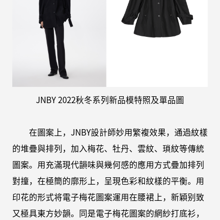
JNBY 2022秋冬系列新品模特照及單品圖
在圖案上，JNBY設計師妙用繁複效果，通過紋樣
的堆疊與排列，加入梅花、牡丹、雲紋、瑣紋等傳統
圖案。用充滿現代韻味與幾何感的應用方式疊加排列
對撞，在極簡的廓形上，呈現色彩和紋樣的平衡。用
印花的形式将電子梅花圖案運用在腰裙上，新穎别致
又極具東方妙韻。同是電子梅花圖案的網紗打底衫，