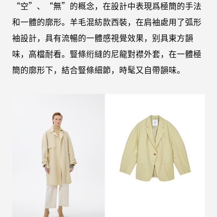
“空”、“無”的概念，在設計中表現爲極簡的手法
和一體的廓形。羊毛混紡款西裝，在肩袖處用了弧形
袖設計，具有流暢的一體感視覺效果，别具東方韻
味，高檔耐看。豎條绗縫的尼龍對襟外套，在一體極
簡的廓形下，結合豎條細節，時髦又自帶韻味。