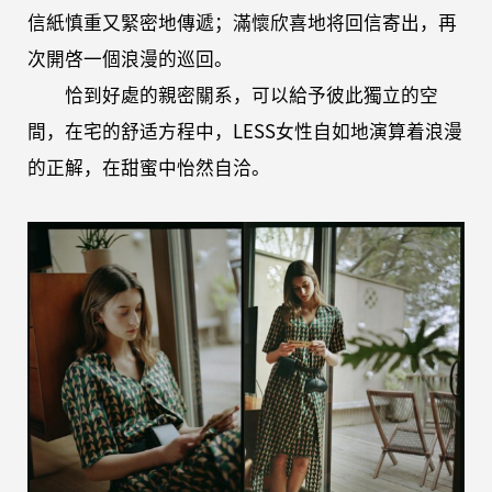
信紙慎重又緊密地傳遞；滿懷欣喜地将回信寄出，再
次開啓一個浪漫的巡回。
恰到好處的親密關系，可以給予彼此獨立的空
間，在宅的舒适方程中，LESS女性自如地演算着浪漫
的正解，在甜蜜中怡然自洽。