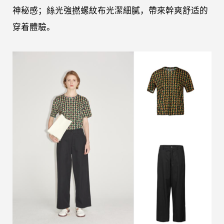
神秘感；絲光強撚螺紋布光潔細膩，帶來幹爽舒适
的
穿着體驗。