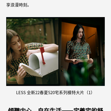
享浪漫時刻。
LESS
全新
22春夏
520宅系列模特大片
（
1）
傾聽内心，自在生活
——定義宅的舒