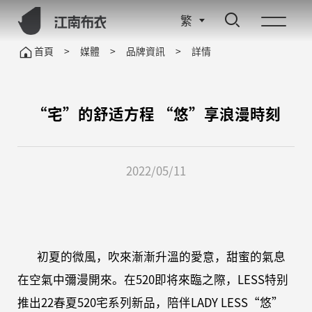
繁
首頁
>
媒體
>
品牌資訊
>
詳情
“宅”的舒适方程 “悠”享浪漫時刻
2022/05/11
初夏的微風，吹來漸漸升溫的愛意，甜蜜的氣息
在空氣中彌漫開來。在
5
20
即将來臨之際，
L
ESS
特别
推出
2
2春夏520宅系列新品，陪伴LADY LESS“悠”