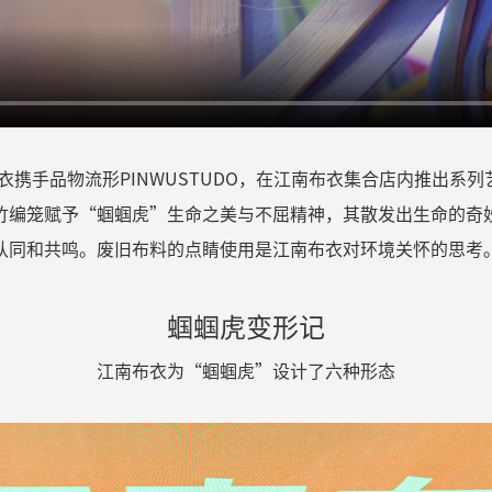
衣携手品物流形
PINWUSTUDO
，在江南布衣集合店内推出系列
竹编笼赋予
“
蝈蝈虎
”
生命之美与不屈精神，其散发出生命的奇
认同和共鸣。废旧布料的点睛使用是江南布衣对环境关怀的思考
蝈蝈虎变形记
江南布衣为“蝈蝈虎”设计了六种形态