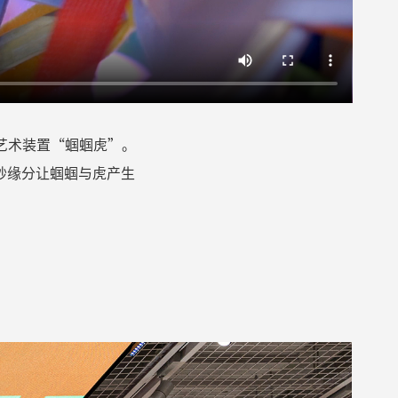
艺术装置
“
蝈蝈虎
”
。
妙缘分让蝈蝈与虎产生
。