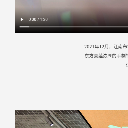
2021
年
12
月，江南布
东方意蕴浓厚的手制