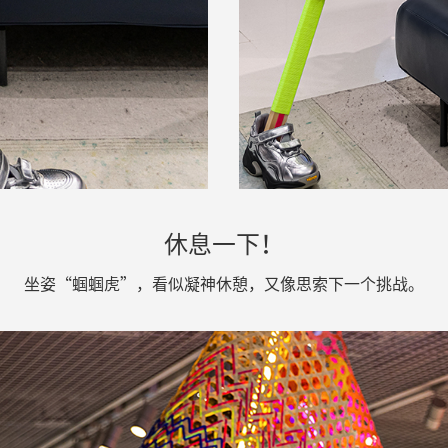
休息一下！
坐姿
“
蝈蝈虎”
，
看似凝神休憩
，
又像思索下一个挑战
。