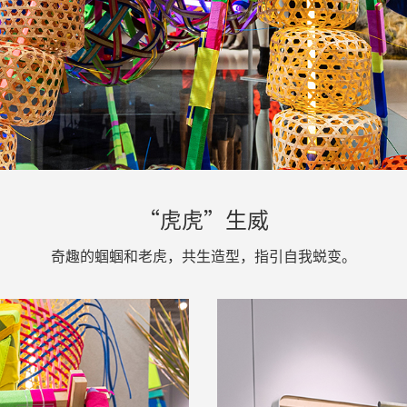
“虎虎”生威
奇趣的蝈蝈和老虎，共生造型，指引自我蜕变。