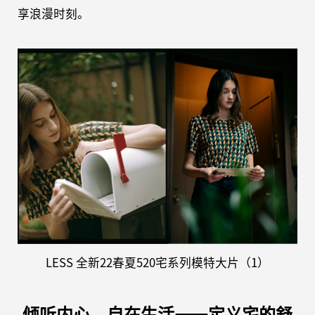
享浪漫时刻。
LESS
全新
22春夏
520宅系列模特大片
（
1）
倾听内心，自在生活
——定义宅的舒