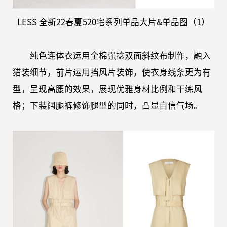
LESS
全新
22春夏520
宅系列
单品大片
&单品图
（
1）
纯色连体衣运用全棉强捻双面斜纹布制作，融入
猎装细节，前片运用挡风片装饰，使衣身线条更为有
型，呈现高腰的效果，展现优雅身材比例和干练风
格；下装阔腿裤修饰腿型的同时，凸显自信气场。