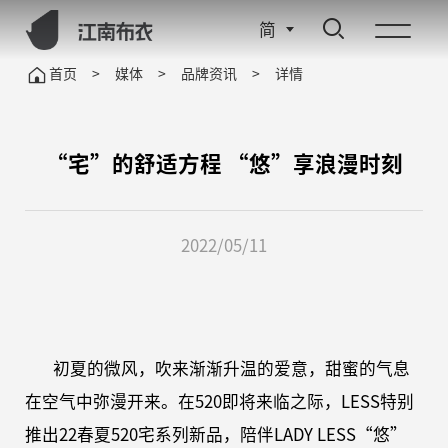
简
首页
>
媒体
>
品牌资讯
>
详情
“宅”的舒适方程 “悠”享浪漫时刻
2022/05/11
初夏的微风，吹来渐渐升温的爱意，甜蜜的气息
在空气中弥漫开来。在
5
20
即将来临之际，
L
ESS
特别
推出
2
2春夏520宅系列新品，陪伴LADY LESS“悠”