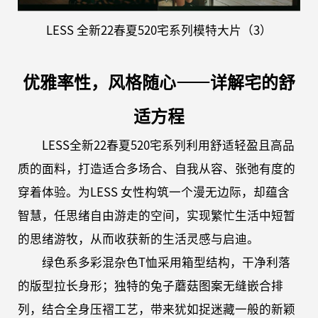
LESS
全新
22春夏
520宅系列模特大片
（
3）
优雅率性，风格随心
——详解宅的舒
适方程
LESS全新22春夏520
宅系列利用舒适轻盈且高品
质的面料，打造适合多场合、自我从容、张弛有度的
穿着体验。为
L
ESS 女性构筑一个漫无边际，却蕴含
智慧，任思绪自由游走的空间，实现繁忙生活中短暂
的思绪游牧，从而收获新的生活灵感与启迪。
绿色系多彩混杂色
T恤采用箱型结构，干净利落
的版型拉长身形；独特的兔子蘑菇图案无缝嵌合排
列，结合全身压褶工艺，带来犹如捉迷藏一般的新颖