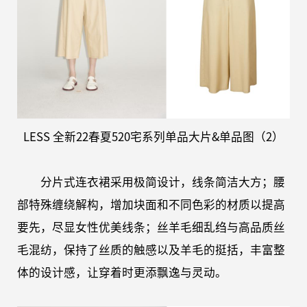
LESS
全新
22春夏520
宅系列
单品大片
&单品图
（2）
分片式连衣裙采用极简设计，线条简洁大方；腰
部特殊缠绕解构，增加块面和不同色彩的材质以提高
要先，尽显女性优美线条；丝羊毛细乱绉与高品质丝
毛混纺，保持了丝质的触感以及羊毛的挺括，丰富整
体的设计感，让穿着时更添飘逸与灵动。