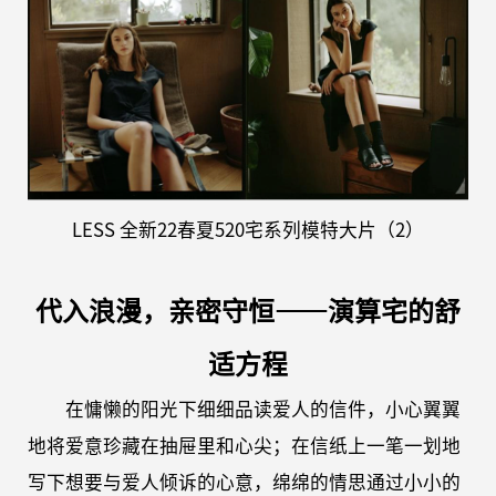
LESS
全新
22春夏
520宅系列模特大片
（
2）
代入浪漫，亲密守恒
——演算宅的舒
适方程
在慵懒的阳光下细细品读爱人的信件，小心翼翼
地将爱意珍藏在抽屉里和心尖；在信纸上一笔一划地
写下想要与爱人倾诉的心意，绵绵的情思通过小小的